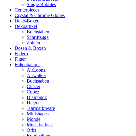
Single Bubbles
Centerpieces
Crystal & Chrome Globes
Deko-Boxen
Dekoartikel
Buchstaben
Schriftzüge
Zahlen
Dosen & Boxen
Federn
Flitter
Folienballons
AirLoonz
Airwalker
Buchstaben
Cluster
Cubez
Diamondz
Herzen
Jahrmarktware
Minishapes
Monde
Musikballons
Orbz
Rundballons