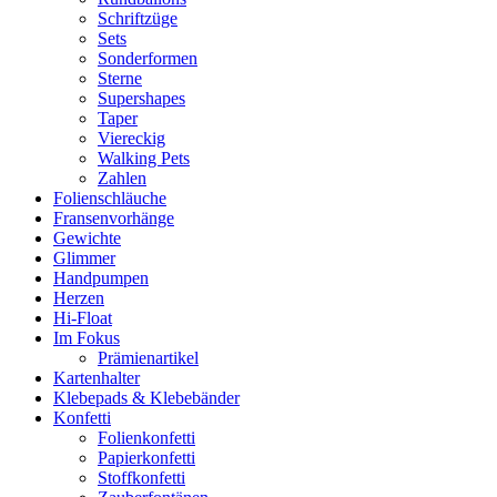
Schriftzüge
Sets
Sonderformen
Sterne
Supershapes
Taper
Viereckig
Walking Pets
Zahlen
Folienschläuche
Fransenvorhänge
Gewichte
Glimmer
Handpumpen
Herzen
Hi-Float
Im Fokus
Prämienartikel
Kartenhalter
Klebepads & Klebebänder
Konfetti
Folienkonfetti
Papierkonfetti
Stoffkonfetti