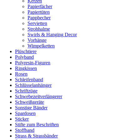
Kerzen
Papierfächer
Papiertüten
Pappbecher
Servietten
Strohhalme
Swirls & Hanging Decor
Vorhänge
Wimpelketten
Plüschtiere
Polyband
Polyresin-Figuren
Ringkissen
Rosen
Schleifenband
Schlüsselanhänger
Schriftzüge
Schwebezeitverlängerer
Schweißgeräte
Sonstige Bänder
Spardosen
Sticker
Stifte zum Beschriften
Stoffband
Strass & Strassbänder