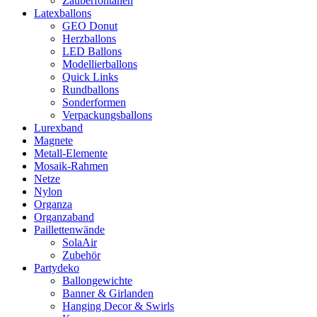
Zauberfontänen
Latexballons
GEO Donut
Herzballons
LED Ballons
Modellierballons
Quick Links
Rundballons
Sonderformen
Verpackungsballons
Lurexband
Magnete
Metall-Elemente
Mosaik-Rahmen
Netze
Nylon
Organza
Organzaband
Paillettenwände
SolaAir
Zubehör
Partydeko
Ballongewichte
Banner & Girlanden
Hanging Decor & Swirls