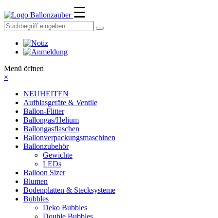
☰
Ballonzauber
Menü öffnen
×
NEUHEITEN
Aufblasgeräte & Ventile
Ballon-Flitter
Ballongas/Helium
Ballongasflaschen
Ballonverpackungsmaschinen
Ballonzubehör
Gewichte
LEDs
Balloon Sizer
Blumen
Bodenplatten & Stecksysteme
Bubbles
Deko Bubbles
Double Bubbles