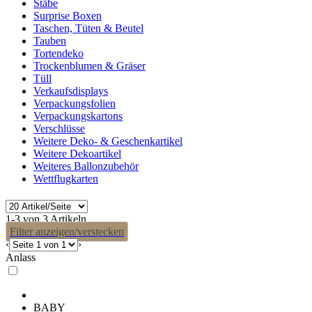
Stäbe
Surprise Boxen
Taschen, Tüten & Beutel
Tauben
Tortendeko
Trockenblumen & Gräser
Tüll
Verkaufsdisplays
Verpackungsfolien
Verpackungskartons
Verschlüsse
Weitere Deko- & Geschenkartikel
Weitere Dekoartikel
Weiteres Ballonzubehör
Wettflugkarten
1-3 von 3 Artikeln
Filter anzeigen/verstecken
‹
›
Anlass
BABY