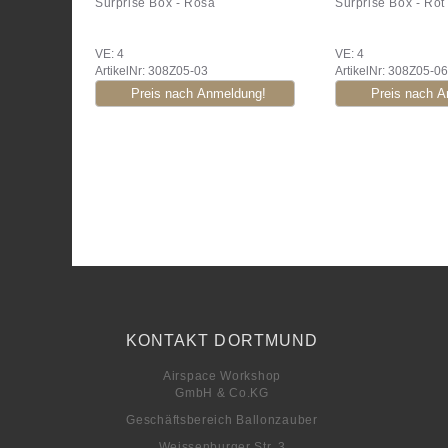
Surprise Box - Rosa
LEDs
Surprise Box - Rot
Balloon Sizer
VE: 4
VE: 4
ArtikelNr: 308Z05-03
ArtikelNr: 308Z05-06
Blumen
Bodenplatten & Stecksysteme
Bubbles
Deko Bubbles
Double Bubbles
Single Bubbles
Centerpieces
Crystal & Chrome Globes
KONTAKT DORTMUND
Deko-
Boxen
Airspace Workshop
GmbH & Co.KG
Dekoartikel
Geschäftsbereich Ballonzauber
Buchstaben
Weissenburger Str. 3