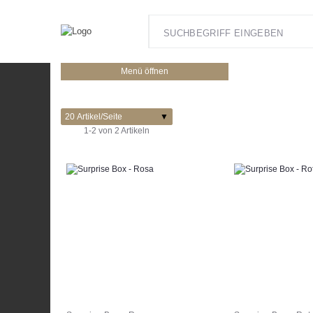
Ballonzauber
Menü öffnen
NEUHEITEN
Aufblasgeräte & Ventile
1-2 von 2 Artikeln
Ballon-
Flitter
Ballongas/Helium
Ballongasflaschen
Ballonverpackungsmaschinen
Ballonzubehör
Gewichte