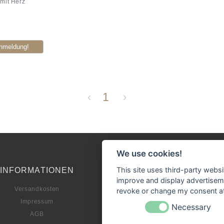
 mit Herz
‹
1
›
We use cookies!
This site uses third-party websi
INFORMATIONEN
ZAHLUNGSARTE
improve and display advertisemen
Versandkosten
revoke or change my consent at 
Impressum
Necessary
AGB